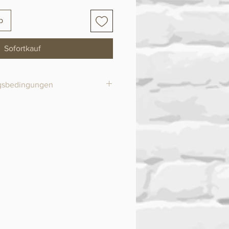
b
Sofortkauf
ngsbedingungen
 Werktagen.
em Bestellwert von 99CHF
ert von 100CHF versandkostenfrei
ofort“ erfolgt über Klarna.