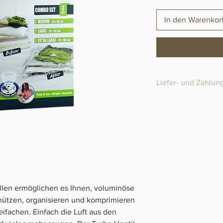
In den Warenkor
Liefer- und Zahlu
Versandbereit in 1-5
Porto & Verpackung
CHF15 bis zu ein
ab einem Bestellw
Zahlungsabwicklung „S
en ermöglichen es Ihnen, voluminöse
hützen, organisieren und komprimieren
ifachen. Einfach die Luft aus den